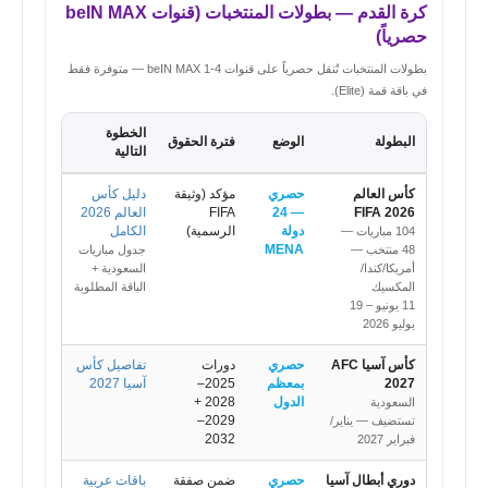
كرة القدم — بطولات المنتخبات (قنوات beIN MAX
حصرياً)
بطولات المنتخبات تُنقل حصرياً على قنوات beIN MAX 1-4 — متوفرة فقط
في باقة قمة (Elite).
الخطوة
البطولة
الوضع
فترة الحقوق
التالية
كأس العالم
حصري
مؤكد (وثيقة
دليل كأس
FIFA 2026
— 24
FIFA
العالم 2026
دولة
الرسمية)
الكامل
104 مباريات —
MENA
48 منتخب —
جدول مباريات
أمريكا/كندا/
السعودية +
المكسيك
الباقة المطلوبة
11 يونيو – 19
يوليو 2026
كأس آسيا AFC
حصري
دورات
تفاصيل كأس
2027
بمعظم
2025–
آسيا 2027
الدول
2028 +
السعودية
2029–
تستضيف — يناير/
2032
فبراير 2027
دوري أبطال آسيا
حصري
ضمن صفقة
باقات عربية