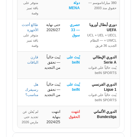
دولة
380 مباراة/موسم —
متوفر على
MENA
حقوق منذ 2003
باقة تميز
وقمة
دوري أبطال أوروبا
حصري
حتى نهاية
طالع أحدث
UEFA
— 33
2026/27
الأجهزة
سوق
UCL + UEL + UECL
متوفر على
+ UWCL — النظام
باقة تميز
الجديد 36 فريق
وقمة
الدوري الإيطالي
يُبث على
يُبث حالياً
قارن
Serie A
beIN
— تحقق
الباقات
من التجديد
يُبث حالياً على قنوات
beIN SPORTS
الدوري الفرنسي
يُبث على
يُبث حالياً
هل
Ligue 1
beIN
— تحقق
رسيفرك
من التجديد
مناسب؟
يُبث حالياً على قنوات
beIN SPORTS
الدوري الألماني
انتهت
انتهت
لم يُعلن عن
Bundesliga
الحقوق
بنهاية
تجديد حتى
2024/25
مارس 2026