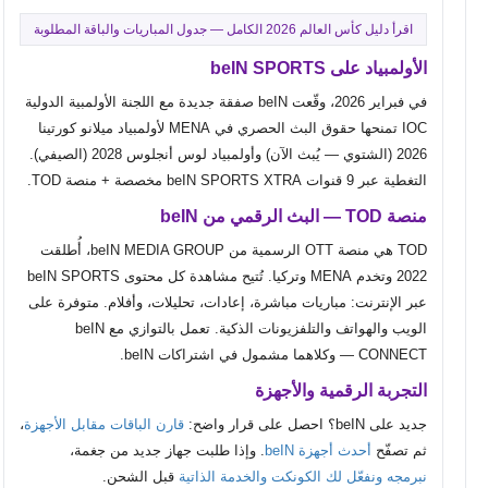
اقرأ دليل كأس العالم 2026 الكامل — جدول المباريات والباقة المطلوبة
الأولمبياد على beIN SPORTS
في فبراير 2026، وقّعت beIN صفقة جديدة مع اللجنة الأولمبية الدولية
IOC تمنحها حقوق البث الحصري في MENA لأولمبياد ميلانو كورتينا
2026 (الشتوي — يُبث الآن) وأولمبياد لوس أنجلوس 2028 (الصيفي).
التغطية عبر 9 قنوات beIN SPORTS XTRA مخصصة + منصة TOD.
منصة TOD — البث الرقمي من beIN
TOD هي منصة OTT الرسمية من beIN MEDIA GROUP، أُطلقت
2022 وتخدم MENA وتركيا. تُتيح مشاهدة كل محتوى beIN SPORTS
عبر الإنترنت: مباريات مباشرة، إعادات، تحليلات، وأفلام. متوفرة على
الويب والهواتف والتلفزيونات الذكية. تعمل بالتوازي مع beIN
CONNECT — وكلاهما مشمول في اشتراكات beIN.
التجربة الرقمية والأجهزة
جديد على beIN؟ احصل على قرار واضح:
قارن الباقات مقابل الأجهزة
،
ثم تصفّح
أحدث أجهزة beIN
. وإذا طلبت جهاز جديد من جغمة،
نبرمجه ونفعّل لك الكونكت والخدمة الذاتية
قبل الشحن.