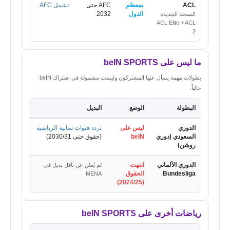
ACL
بمعظم
AFC حتى
تشمل AFC
الدول
2032
النسخة الجديدة
ACL Elite + ACL
2
ما ليس على beIN SPORTS
بطولات مهمة يسأل عنها المشتركون وليست مشمولة في اشتراك beIN
حالياً.
البطولة
الوضع
البديل
الدوري
ليس على
تردد قنوات ثمانية الرياضية
السعودي (دوري
beIN
(حقوق حتى 2030/31)
روشن)
الدوري الألماني
انتهت
لم يُعلن عن ناقل بديل في
Bundesliga
الحقوق
MENA
(2024/25)
رياضات أخرى على beIN SPORTS