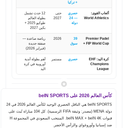
+ تركيا
ألعاب القوى:
حصري
حتى
12 حدث تشمل
World Athletics
— 24
2027
بطولة العالم
دولة
طوكيو 2025 +
بكين 2027
Premier Padel
39
2026
رياضة صاعدة —
+ FIP World Cup
سوق
صفقة جديدة
(فبراير 2026)
كرة اليد: EHF
حصري
مستمر
أهم بطولة أندية
Champions
أوروبية في كرة
League
اليد
كأس العالم 2026 على beIN SPORTS
beIN SPORTS هي الناقل الحصري الوحيد لكأس العالم 2026 في 24
دولة MENA (مصدر: وثيقة FIFA الرسمية). كل 104 مباراة تُبث على
قنوات beIN MAX + beIN 4K. المنتخب السعودي في المجموعة H
ضد إسبانيا وأوروغواي والرأس الأخضر.