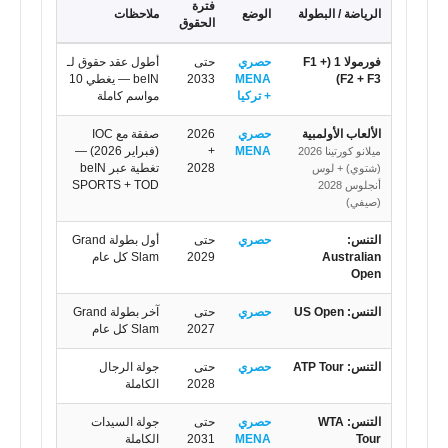
فترة
الرياضة / البطولة
الوضع
ملاحظات
الحقوق
فورمولا 1 (F1 +
حصري
حتى
أطول عقد حقوق لـ
F2 + F3)
MENA
2033
beIN — يغطي 10
+ تركيا
مواسم كاملة
الألعاب الأولمبية
حصري
2026
صفقة مع IOC
MENA
+
(فبراير 2026) —
ميلانو كورتينا 2026
2028
تغطية عبر beIN
(شتوي) + لوس
SPORTS + TOD
أنجلوس 2028
(صيفي)
التنس:
حصري
حتى
أول بطولة Grand
Australian
2029
Slam كل عام
Open
التنس: US Open
حصري
حتى
آخر بطولة Grand
2027
Slam كل عام
التنس: ATP Tour
حصري
حتى
جولة الرجال
2028
الكاملة
التنس: WTA
حصري
حتى
جولة السيدات
Tour
MENA
2031
الكاملة