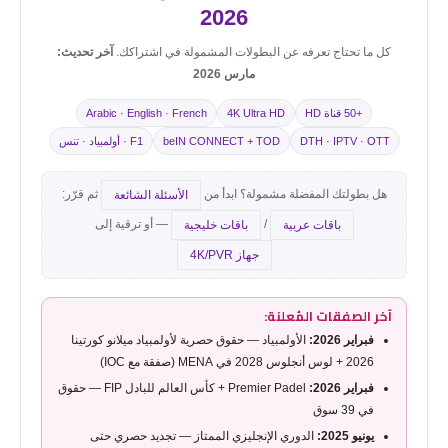
2026
كل ما تحتاج تعرفه عن البطولات المشمولة في اشتراكك.
آخر تحديث:
مارس 2026
+50 قناة HD
4K Ultra HD
Arabic · English · French
DTH · IPTV · OTT
beIN CONNECT + TOD
F1 · أولمبياد · تنس
هل بطولتك المفضلة مشمولة؟ ابدأ من
ثم قرّر:
الأسئلة الشائعة
/
— أو ترقية إلى
باقات عربية
باقات خليجية
جهاز 4K/PVR
آخر الصفقات المُعلنة:
فبراير 2026:
الأولمبياد — حقوق حصرية لأولمبياد ميلانو كورتينا
2026 + لوس أنجلوس 2028 في MENA (صفقة مع IOC)
فبراير 2026:
Premier Padel + كأس العالم للبادل FIP — حقوق
في 39 سوق
يونيو 2025:
الدوري الإنجليزي الممتاز — تجديد حصري حتى