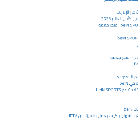
أس العالم 2026
ع – متجر جغمة
وري السعودي
 beIN
 beIN SPORTS
beI
و الشيرنج وكيف يعمل والفرق عن IPTV