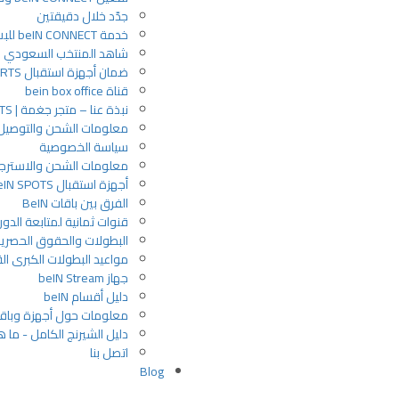
جدّد خلال دقيقتين
خدمة beIN CONNECT للبث عبر الإنترنت
شاهد المنتخب السعودي في ك
ضمان أجهزة استقبال beIN SPORTS | متجر جغمة
قناة bein box office
نبذة عنا – متجر جغمة | beIN SPORTS
معلومات الشحن والتوصيل
سياسة الخصوصية
معلومات الشحن والاسترجا
أجهزة استقبال BeIN SPOTS
الفرق بين باقات BeIN
قنوات ثمانية لمتابعة الد
البطولات والحقوق الحصرية في
مواعيد البطولات الكبرى القادمة عبر
جهاز beIN Stream
دليل أقسام beIN
معلومات حول أجهزة وباقات N
دليل الشيرنج الكامل - ما ه
اتصل بنا
Blog