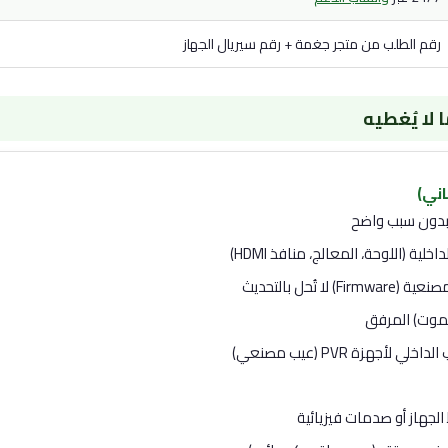
رقم الطلب من متجر جغمة + رقم سيريال الجهاز
 لا يُغطيه
ني)
بدون سبب واضح
ية (اللوحة، المعالج، منافذ HDMI)
 تُحل بالتحديث
يموت) المرفق
جهزة PVR (عيب مصنعي)
الجهاز أو صدمات فيزيائية