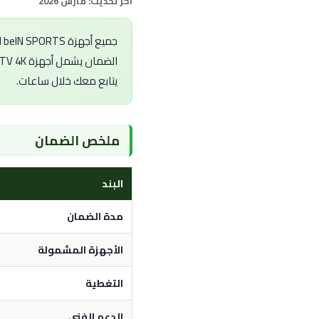
آخر تحديث: مارس 2026
جميع أجهزة beIN SPORTS المشتراة من متجر جغمة تأتي بـ
الضمان يشمل أجهزة beIN TV 4K وbeIN PVR Plus والأجهزة العادية. إذا واجهتك مشكلة، تواصل مع
يتابع معك خلال ساعات.
ملخص الضمان
البند
مدة الضمان
الأجهزة المشمولة
التغطية
الدعم الفني