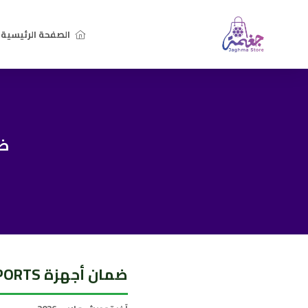
الصفحة الرئيسية
ضما
ضمان أجهزة beIN SPORTS من متجر جغمة — 12 شهر تغطية مصنعية + دعم فني