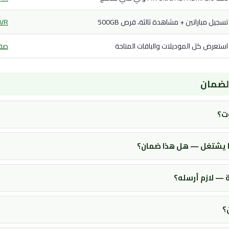
تسجيل مباراتين + مشاهدة ثالثة، قرص 500GB
PVR + قمة 2
استعرض كل الموديلات والباقات المتاحة
صفح
الضمان
ت؟
ما يشتغل — هل هذا ضمان؟
 — لازم أرسله؟
؟