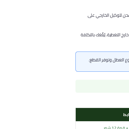
شحن للوكيل الخارجي على
رج التغطية، يُبلّغك بالتكلفة
ابط