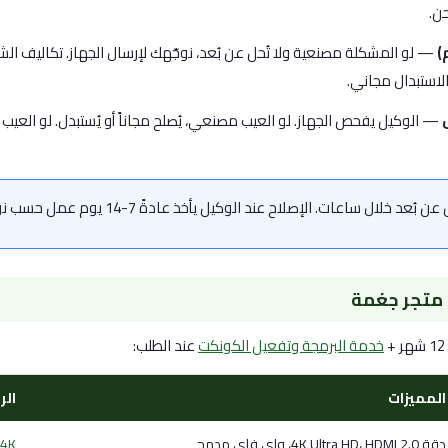
ن.
)
— لو المشكلة مصنعية ولا تُحل عن بُعد، نوجّهك لإرسال الجهاز. تكاليف ال
لاستبدال مجاني.
— الوكيل يفحص الجهاز. لو العيب مصنعي، يُصلح مجاناً أو يُستبدل. لو العيب خا
 خلال ساعات. الإصلاح عند الوكيل يأخذ عادةً 7-14 يوم عمل حسب نوع العطل وتوفر القطع.
 متجر جغمة
خدمة البرمجة وتفعيل الكونكت
عند الطلب:
المميزات
الر
دقة 4K Ultra HD، HDMI 2.0، واي فاي مدمج
4K + قمة 12 شهر