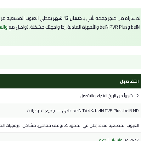
ضمان 12 شهر
يغطي العيوب المصنعية من تا
واتس
التفاصيل
12 شهراً من تاريخ الشراء والتفعيل
beIN TV 4K، beIN PVR Plus، beIN HD عادي — جميع الموديلات
العيوب المصنعية فقط (خلل في المكونات، توقف مفاجئ، مشاكل البرمجيات الم
24/7 عبر
واتساب الدعم