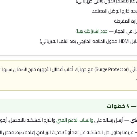
 غير مستقر (بدون واقي كهربائي)
احه خارج الوكيل المعتمد
ارة المفرطة
طل في الجهاز —
جدد اشتراكك هنا
)
الفيزيائي)
استخدم واقي كهربائي (Surge Protector) مع جهازك. أغلب أعطال الأجهزة خارج الض
وات
ني
— أرسل رسالة على
واتساب الدعم الفني
واشرح المشكلة بالتفصيل. أرفق 
فريقنا يحاول حل المشكلة عن بُعد أولاً (تحديث البرنامج، إعادة ضبط، فحص ال