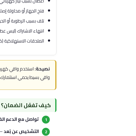
أعطال بسبب تيار كهربائي
فتح الجهاز أو محاولة إصل
تلف بسبب الرطوبة أو الحر
انتهاء الاشتراك (ليس ع
الملحقات الاستهلاكية (كابل HDMI، محوّل الطاقة الخارجي بعد التلف 
نصيحة:
واقي بسيط يحمي استثمارك.
كيف تفعّل الضمان؟ — 4 خط
تواصل مع الدعم الف
التشخيص عن بُعد
— 