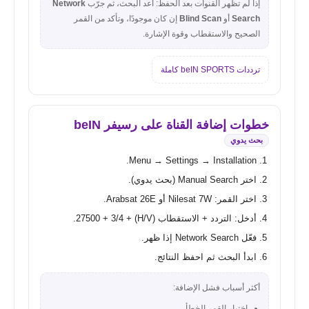
إذا لم تظهر القنوات بعد الحفظ: أعد البحث، ثم جرّب
Network
Search
أو
Blind Scan
إن كان موجودًا، وتأكد من القمر
الصحيح والاستقطاب وقوة الإشارة.
ترددات beIN SPORTS كاملة
خطوات إضافة القناة على رسيفر beIN
بحث يدوي
Menu → Settings → Installation.
اختر Manual Search (بحث يدوي).
اختر القمر: Nilesat 7W أو Arabsat 26E.
أدخل: التردد + الاستقطاب (H/V) + 27500 + 3/4.
فعّل Network Search إذا ظهر.
ابدأ البحث ثم احفظ النتائج.
أكثر أسباب فشل الإضافة:
اختيار القمر الخطأ.