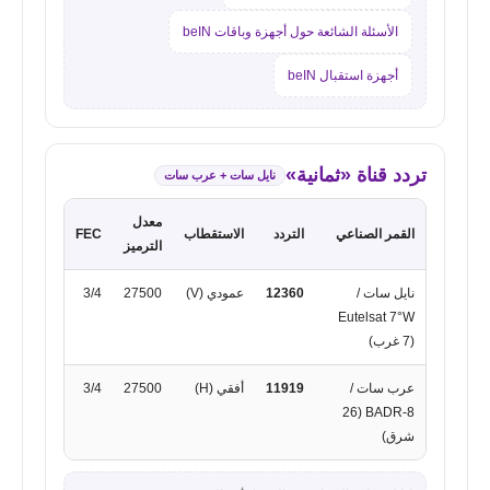
الأسئلة الشائعة حول أجهزة وباقات beIN
أجهزة استقبال beIN
تردد قناة «ثمانية»
نايل سات + عرب سات
معدل
القمر الصناعي
التردد
الاستقطاب
FEC
الترميز
نايل سات /
12360
عمودي (V)
27500
3/4
Eutelsat 7°W
(7 غرب)
عرب سات /
11919
أفقي (H)
27500
3/4
BADR-8 (26
شرق)