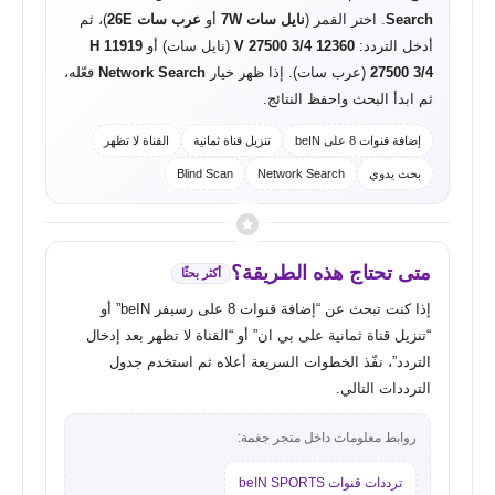
Search
. اختر القمر (
نايل سات 7W
أو
عرب سات 26E
)، ثم
أدخل التردد:
12360 V 27500 3/4
(نايل سات) أو
11919 H
27500 3/4
(عرب سات). إذا ظهر خيار
Network Search
فعّله،
ثم ابدأ البحث واحفظ النتائج.
إضافة قنوات 8 على beIN
تنزيل قناة ثمانية
القناة لا تظهر
بحث يدوي
Network Search
Blind Scan
متى تحتاج هذه الطريقة؟
أكثر بحثًا
إذا كنت تبحث عن “إضافة قنوات 8 على رسيفر beIN” أو
“تنزيل قناة ثمانية على بي ان” أو “القناة لا تظهر بعد إدخال
التردد”، نفّذ الخطوات السريعة أعلاه ثم استخدم جدول
الترددات التالي.
روابط معلومات داخل متجر جغمة:
ترددات قنوات beIN SPORTS