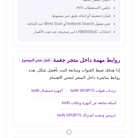
عكس الاستقطاب H/V.
إشارة ضعيفة أو اتجاه طبق غير مضبوط.
عدم تفعيل Network Search أو Blind Scan عند الحاجة.
إعدادات LNB/DISEqC غير صحيحة عند تعدد الأقمار.
روابط مهمة داخل متجر جغمة
تكمل نفس الموضوع
إذا هدفك ضبط القنوات ومتابعة البث بأفضل شكل، هذه
روابط مباشرة داخل المتجر لنفس الاهتمام.
ترددات قنوات beIN SPORTS
أجهزة استقبال beIN
أسئلة شائعة عن أجهزة وباقات beIN
عروض وتجديد اشتراك beIN SPORTS