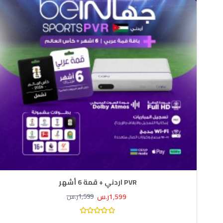
PVR اردني + قمة 6 أشهر
1,599ر.س
1,599ر.س