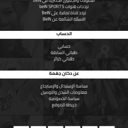
البطولات والحقوق الحصرية في beIN
ترددات قنوات beIN SPORTS
تردد قناة ثمانية على BeIN
الاسئلة الشائعة عن BeIN
الحساب
حسابي
طلباتي السابقة
طلباتي كزائر
عن دكان جغمة
سياسة الإستبدال والإسترجاع
معلومات الشحن والتوصيل
سياسة الخصوصية
خريطة الموقع