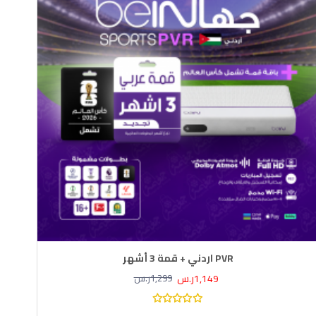
PVR اردني + قمة 3 أشهر
1,149ر.س
1,299ر.س