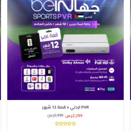
PVR اردني + قمة 12 شهر
2,299ر.س
2,399ر.س